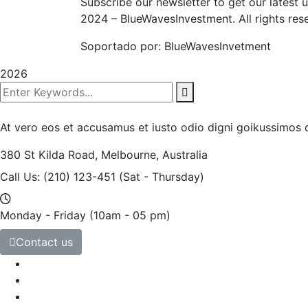
Subscribe our newsletter to get our latest
2024
– BlueWavesInvestment. All rights res
Soportado por: BlueWavesInvetment
2026
At vero eos et accusamus et iusto odio digni goikussimos d
380 St Kilda Road,
Melbourne, Australia
Call Us: (210) 123-451
(Sat - Thursday)
Monday - Friday
(10am - 05 pm)
Contact us