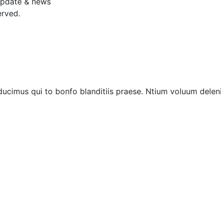
 update & news
erved.
ucimus qui to bonfo blanditiis praese. Ntium voluum deleni